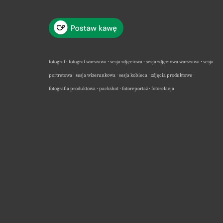
fotograf · fotograf warszawa · sesja zdjęciowa · sesja zdjęciowa warszawa · sesja
portretowa · sesja wizerunkowa · sesja kobieca · zdjęcia produktowe ·
fotografia produktowa · packshot · fotoreportaż · fotorelacja