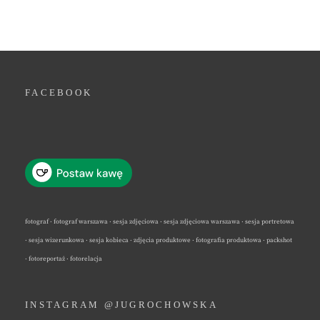
FACEBOOK
fotograf · fotograf warszawa · sesja zdjęciowa · sesja zdjęciowa warszawa · sesja portretowa
· sesja wizerunkowa · sesja kobieca · zdjęcia produktowe · fotografia produktowa · packshot
· fotoreportaż · fotorelacja
INSTAGRAM @JUGROCHOWSKA