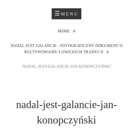
Skip
Blog O Fotografii
JUSTYNA EWA GROCHOWSKA
to
MENU
content
HOME
NADAL JEST GALANCIE - FOTOGRAFICZNY DOKUMENT O
KULTYWOWANIU ŁOWICKICH TRADYCJI
NADAL-JEST-GALANCIE-JAN-KONOPCZYŃSKI
nadal-jest-galancie-jan-
konopczyński