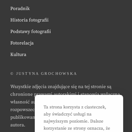
Poradnik
Historia fotografii
Podstawy fotografii
Fotorelacja
Kultura
© JUSTYNA GROCHOWSKA
Wszystkie zdjęcia znajdujące się na tej stronie są
chronione prawami autorskimi i stanowią wyłączną
własność autora strony. Zabrania się kopiowania,
Ta strona korzysta z ciasteczek,
rozpowszechniania, reprodukowania,
aby świadczyć usługi na
publikowania, i/lub modyfikowania zdjęć bez zgody
najwyższym poziomie. Dalsze
autora.
korzystanie ze strony oznacza, że