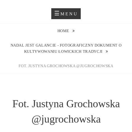
Skip
Blog O Fotografii
JUSTYNA EWA GROCHOWSKA
to
MENU
content
HOME
NADAL JEST GALANCIE - FOTOGRAFICZNY DOKUMENT O
KULTYWOWANIU ŁOWICKICH TRADYCJI
FOT. JUSTYNA GROCHOWSKA @JUGROCHOWSKA
Fot. Justyna Grochowska
@jugrochowska