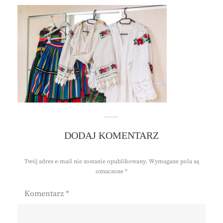
DODAJ KOMENTARZ
Twój adres e-mail nie zostanie opublikowany.
Wymagane pola są
oznaczone
*
Komentarz
*