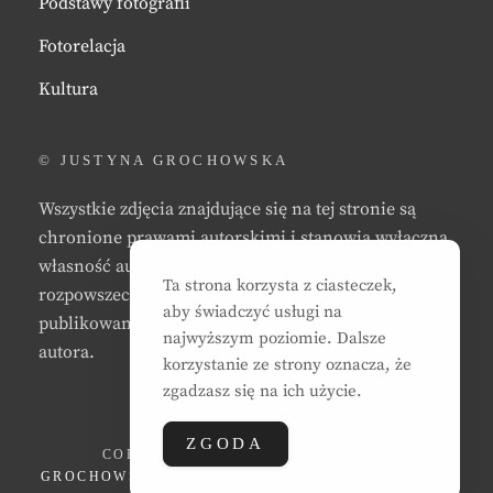
Podstawy fotografii
Fotorelacja
Kultura
© JUSTYNA GROCHOWSKA
Wszystkie zdjęcia znajdujące się na tej stronie są
chronione prawami autorskimi i stanowią wyłączną
własność autora strony. Zabrania się kopiowania,
Ta strona korzysta z ciasteczek,
rozpowszechniania, reprodukowania,
aby świadczyć usługi na
publikowania, i/lub modyfikowania zdjęć bez zgody
najwyższym poziomie. Dalsze
autora.
korzystanie ze strony oznacza, że
zgadzasz się na ich użycie.
ZGODA
COPYRIGHT © 2026
JUSTYNA EWA
GROCHOWSKA
. ALL RIGHTS RESERVED. | CLEAN