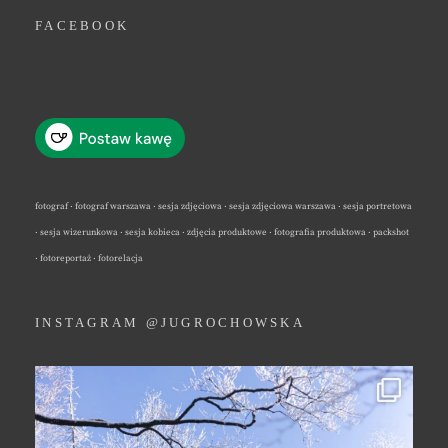
FACEBOOK
fotograf · fotograf warszawa · sesja zdjęciowa · sesja zdjęciowa warszawa · sesja portretowa
· sesja wizerunkowa · sesja kobieca · zdjęcia produktowe · fotografia produktowa · packshot
· fotoreportaż · fotorelacja
INSTAGRAM @JUGROCHOWSKA