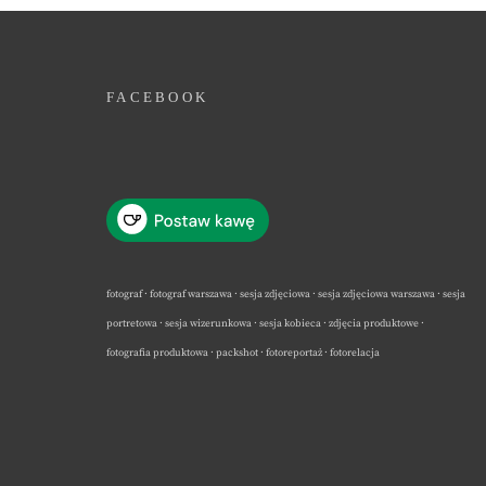
FACEBOOK
fotograf · fotograf warszawa · sesja zdjęciowa · sesja zdjęciowa warszawa · sesja
portretowa · sesja wizerunkowa · sesja kobieca · zdjęcia produktowe ·
fotografia produktowa · packshot · fotoreportaż · fotorelacja