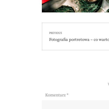
Nawigacja
PREVIOUS
wpisu
Previous
Fotografia portretowa – co warto
post:
Komentarz
*