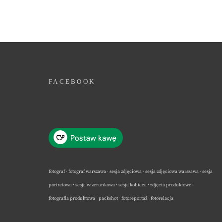
FACEBOOK
fotograf · fotograf warszawa · sesja zdjęciowa · sesja zdjęciowa warszawa · sesja
portretowa · sesja wizerunkowa · sesja kobieca · zdjęcia produktowe ·
fotografia produktowa · packshot · fotoreportaż · fotorelacja