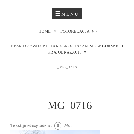
Skip
Blog O Fotografii
JUSTYNA EWA GROCHOWSKA
to
MENU
content
HOME
FOTORELACJA
/
BESKID ŻYWIECKI - JAK ZAKOCHAŁAM SIĘ W GÓRSKICH
KRAJOBRAZACH
_MG_0716
_MG_0716
Tekst przeczytasz w:
0
Min