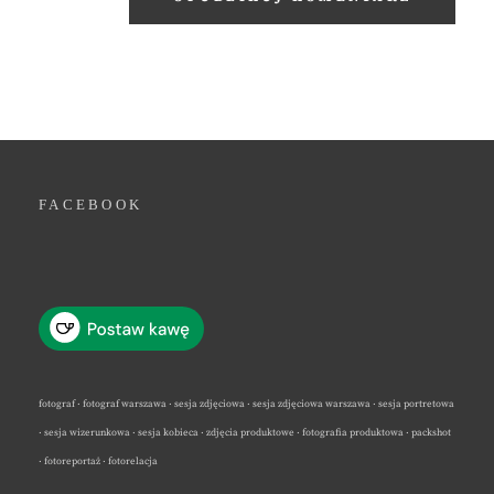
FACEBOOK
fotograf · fotograf warszawa · sesja zdjęciowa · sesja zdjęciowa warszawa · sesja portretowa
· sesja wizerunkowa · sesja kobieca · zdjęcia produktowe · fotografia produktowa · packshot
· fotoreportaż · fotorelacja