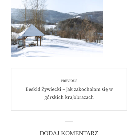
Nawigacja
PREVIOUS
wpisu
Previous
Beskid Żywiecki – jak zakochałam się w
post:
górskich krajobrazach
DODAJ KOMENTARZ