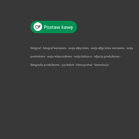
fotograf · fotograf warszawa · sesja zdjęciowa · sesja zdjęciowa warszawa · sesja
portretowa · sesja wizerunkowa · sesja kobieca · zdjęcia produktowe ·
fotografia produktowa · packshot · fotoreportaż · fotorelacja