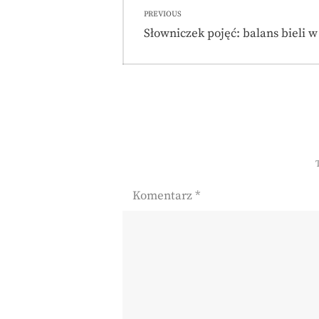
Nawigacja
PREVIOUS
wpisu
Previous
Słowniczek pojęć: balans bieli w 
post:
Komentarz
*