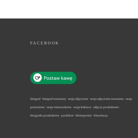
FACEBOOK
fotograf · fotograf warszawa · sesja zdjęciowa · sesja zdjęciowa warszawa · sesja
portretowa · sesja wizerunkowa · sesja kobieca · zdjęcia produktowe ·
fotografia produktowa · packshot · fotoreportaż · fotorelacja