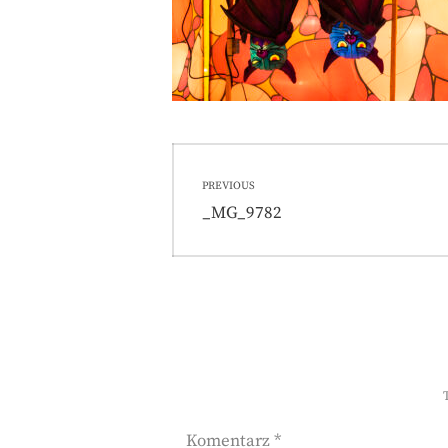
Nawigacja
PREVIOUS
wpisu
Previous
_MG_9782
post:
Komentarz
*