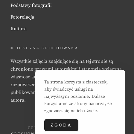
Podstawy fotografii
Fotorelacja
Kultura
© JUSTYNA GROCHOWSKA
Wszystkie zdjęcia znajdujące się na tej stronie są
chronione prawami autorskimi i stanowią wyłączną
własność autora strony. Zabrania się kopiowania,
Ta strona korzysta z ciasteczek,
rozpowszechniania, reprodukowania,
aby świadczyć usługi na
publikowania, i/lub modyfikowania zdjęć bez zgody
najwyższym poziomie. Dalsze
autora.
korzystanie ze strony oznacza, że
zgadzasz się na ich użycie.
ZGODA
COPYRIGHT © 2026
JUSTYNA EWA
GROCHOWSKA
. ALL RIGHTS RESERVED. | CLEAN