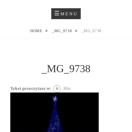
Skip
Blog O Fotografii
JUSTYNA EWA GROCHOWSKA
to
MENU
content
HOME
_MG_9738
_MG_9738
_MG_9738
Tekst przeczytasz w:
0
Min