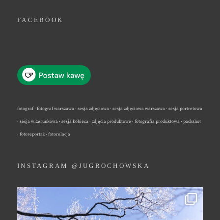
FACEBOOK
fotograf · fotograf warszawa · sesja zdjęciowa · sesja zdjęciowa warszawa · sesja portretowa
· sesja wizerunkowa · sesja kobieca · zdjęcia produktowe · fotografia produktowa · packshot
· fotoreportaż · fotorelacja
INSTAGRAM @JUGROCHOWSKA