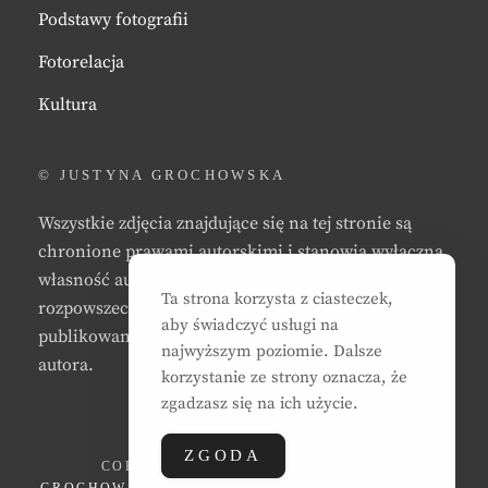
Podstawy fotografii
Fotorelacja
Kultura
© JUSTYNA GROCHOWSKA
Wszystkie zdjęcia znajdujące się na tej stronie są
chronione prawami autorskimi i stanowią wyłączną
własność autora strony. Zabrania się kopiowania,
Ta strona korzysta z ciasteczek,
rozpowszechniania, reprodukowania,
aby świadczyć usługi na
publikowania, i/lub modyfikowania zdjęć bez zgody
najwyższym poziomie. Dalsze
autora.
korzystanie ze strony oznacza, że
zgadzasz się na ich użycie.
ZGODA
COPYRIGHT © 2026
JUSTYNA EWA
GROCHOWSKA
. ALL RIGHTS RESERVED. | CLEAN