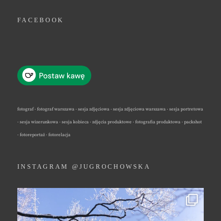
FACEBOOK
fotograf · fotograf warszawa · sesja zdjęciowa · sesja zdjęciowa warszawa · sesja portretowa
· sesja wizerunkowa · sesja kobieca · zdjęcia produktowe · fotografia produktowa · packshot
· fotoreportaż · fotorelacja
INSTAGRAM @JUGROCHOWSKA