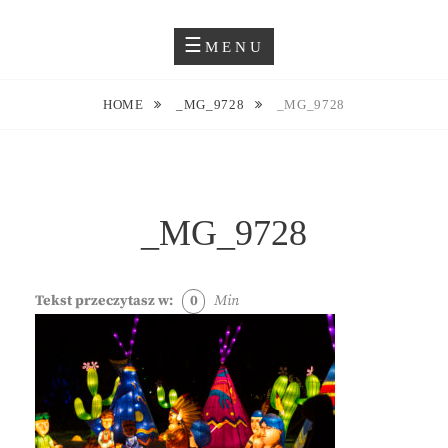
Skip
Blog O Fotografii
JUSTYNA EWA GROCHOWSKA
to
MENU
content
HOME
_MG_9728
_MG_9728
_MG_9728
Tekst przeczytasz w:
0
Min