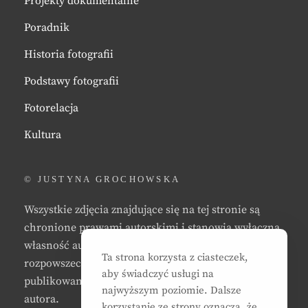
Projekty dokumentalne
Poradnik
Historia fotografii
Podstawy fotografii
Fotorelacja
Kultura
© JUSTYNA GROCHOWSKA
Wszystkie zdjęcia znajdujące się na tej stronie są
chronione prawami autorskimi i stanowią wyłączną
własność autora strony. Zabrania się kopiowania,
Ta strona korzysta z ciasteczek,
rozpowszechniania, reprodukowania,
aby świadczyć usługi na
publikowania, i/lub modyfikowania zdjęć bez zgody
najwyższym poziomie. Dalsze
autora.
korzystanie ze strony oznacza, że