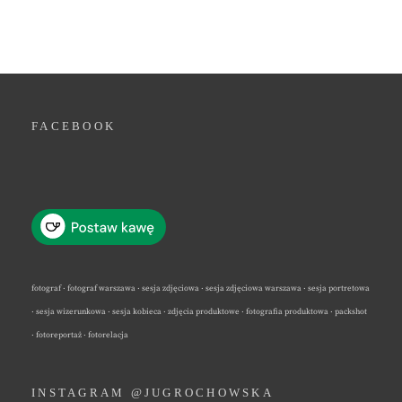
FACEBOOK
fotograf · fotograf warszawa · sesja zdjęciowa · sesja zdjęciowa warszawa · sesja portretowa
· sesja wizerunkowa · sesja kobieca · zdjęcia produktowe · fotografia produktowa · packshot
· fotoreportaż · fotorelacja
INSTAGRAM @JUGROCHOWSKA