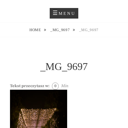
Skip
Blog O Fotografii
JUSTYNA EWA GROCHOWSKA
to
MENU
content
HOME
_MG_9697
_MG_9697
_MG_9697
Tekst przeczytasz w:
0
Min