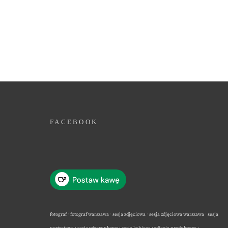
FACEBOOK
fotograf · fotograf warszawa · sesja zdjęciowa · sesja zdjęciowa warszawa · sesja