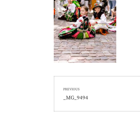
Nawigacja
PREVIOUS
wpisu
Previous
_MG_9494
post: