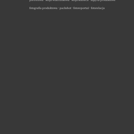
portretowa · sesja wizerunkowa · sesja kobieca · zdjęcia produktowe ·
fotografia produktowa · packshot · fotoreportaż · fotorelacja