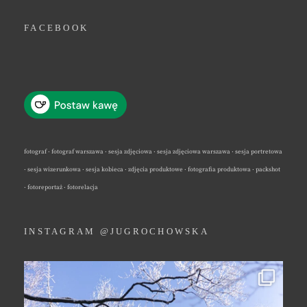
FACEBOOK
fotograf · fotograf warszawa · sesja zdjęciowa · sesja zdjęciowa warszawa · sesja portretowa
· sesja wizerunkowa · sesja kobieca · zdjęcia produktowe · fotografia produktowa · packshot
· fotoreportaż · fotorelacja
INSTAGRAM @JUGROCHOWSKA