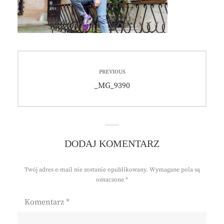
Nawigacja
PREVIOUS
wpisu
Previous
_MG_9390
post:
DODAJ KOMENTARZ
Twój adres e-mail nie zostanie opublikowany.
Wymagane pola są
oznaczone
*
Komentarz
*