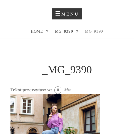
Skip
Blog O Fotografii
JUSTYNA EWA GROCHOWSKA
to
MENU
content
HOME
_MG_9390
_MG_9390
_MG_9390
Tekst przeczytasz w:
0
Min