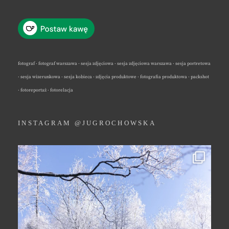
fotograf · fotograf warszawa · sesja zdjęciowa · sesja zdjęciowa warszawa · sesja portretowa
· sesja wizerunkowa · sesja kobieca · zdjęcia produktowe · fotografia produktowa · packshot
· fotoreportaż · fotorelacja
INSTAGRAM @JUGROCHOWSKA