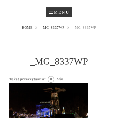
Skip
Blog O Fotografii
JUSTYNA EWA GROCHOWSKA
to
MENU
content
HOME
_MG_8337WP
_MG_8337WP
_MG_8337WP
Tekst przeczytasz w:
0
Min