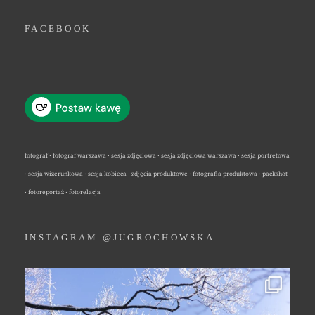
FACEBOOK
fotograf · fotograf warszawa · sesja zdjęciowa · sesja zdjęciowa warszawa · sesja portretowa
· sesja wizerunkowa · sesja kobieca · zdjęcia produktowe · fotografia produktowa · packshot
· fotoreportaż · fotorelacja
INSTAGRAM @JUGROCHOWSKA