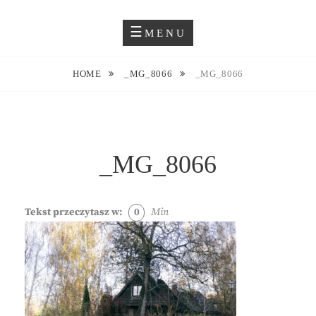
Skip
Blog O Fotografii
JUSTYNA EWA GROCHOWSKA
to
MENU
content
HOME
_MG_8066
_MG_8066
_MG_8066
Tekst przeczytasz w:
0
Min