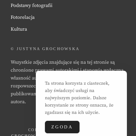
Podstawy fotografii
Fotorelacja
Kultura
© JUSTYNA GROCHOWSKA
Wszystkie zdjęcia znajdujące się na tej stronie są
chronione prawami autorskimi i stanowią wyłączną
własność autora strony. Zabrania się kopiowania,
Ta strona korzysta z ciasteczek,
rozpowszechniania, reprodukowania,
aby świadczyć usługi na
publikowania, i/lub modyfikowania zdjęć bez zgody
najwyższym poziomie. Dalsze
autora.
korzystanie ze strony oznacza, że
zgadzasz się na ich użycie.
ZGODA
COPYRIGHT © 2026
JUSTYNA EWA
GROCHOWSKA
. ALL RIGHTS RESERVED. | CLEAN