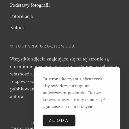
Podstawy fotografii
Fotorelacja
Kultura
© JUSTYNA GROCHOWSKA
Wszystkie zdjęcia znajdujące się na tej stronie są
chronione prawami autorskimi i stanowią wyłączną
własność autora strony. Zabrania się kopiowania,
Ta strona korzysta z ciasteczek,
rozpowszechniania, reprodukowania,
aby świadczyć usługi na
publikowania, i/lub modyfikowania zdjęć bez zgody
najwyższym poziomie. Dalsze
autora.
korzystanie ze strony oznacza, że
zgadzasz się na ich użycie.
ZGODA
COPYRIGHT © 2026
JUSTYNA EWA
GROCHOWSKA
. ALL RIGHTS RESERVED. | CLEAN