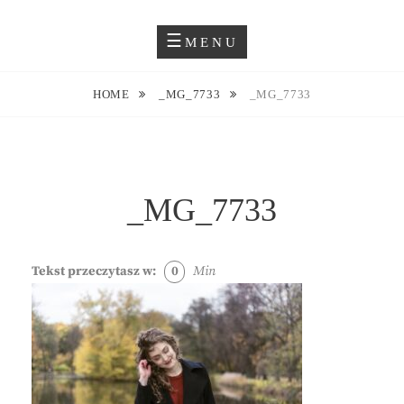
Skip
Blog O Fotografii
JUSTYNA EWA GROCHOWSKA
to
MENU
content
HOME
_MG_7733
_MG_7733
_MG_7733
Tekst przeczytasz w:
0
Min