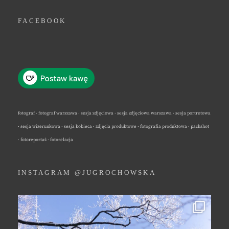
FACEBOOK
fotograf · fotograf warszawa · sesja zdjęciowa · sesja zdjęciowa warszawa · sesja portretowa
· sesja wizerunkowa · sesja kobieca · zdjęcia produktowe · fotografia produktowa · packshot
· fotoreportaż · fotorelacja
INSTAGRAM @JUGROCHOWSKA