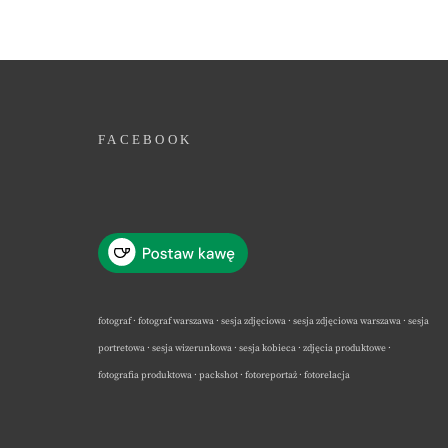
FACEBOOK
fotograf · fotograf warszawa · sesja zdjęciowa · sesja zdjęciowa warszawa · sesja
portretowa · sesja wizerunkowa · sesja kobieca · zdjęcia produktowe ·
fotografia produktowa · packshot · fotoreportaż · fotorelacja