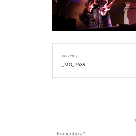
Nawigacja
PREVIOUS
wpisu
Previous
_MG_7689
post:
Komentarz
*