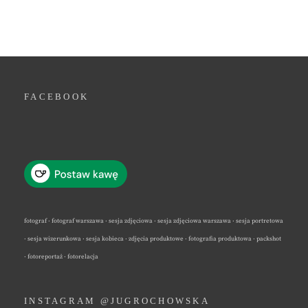
FACEBOOK
fotograf · fotograf warszawa · sesja zdjęciowa · sesja zdjęciowa warszawa · sesja portretowa
· sesja wizerunkowa · sesja kobieca · zdjęcia produktowe · fotografia produktowa · packshot
· fotoreportaż · fotorelacja
INSTAGRAM @JUGROCHOWSKA