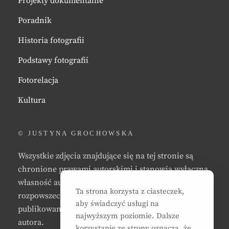
Projekty dokumentalne
Poradnik
Historia fotografii
Podstawy fotografii
Fotorelacja
Kultura
© JUSTYNA GROCHOWSKA
Wszystkie zdjęcia znajdujące się na tej stronie są
chronione prawami autorskimi i stanowią wyłączną
własność autora strony. Zabrania się kopiowania,
Ta strona korzysta z ciasteczek,
rozpowszechniania, reprodukowania,
aby świadczyć usługi na
publikowania, i/lub modyfikowania zdjęć bez zgody
najwyższym poziomie. Dalsze
autora.
korzystanie ze strony oznacza, że