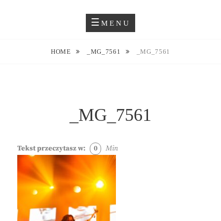
Skip
Blog O Fotografii
JUSTYNA EWA GROCHOWSKA
to
MENU
content
HOME
_MG_7561
_MG_7561
_MG_7561
Tekst przeczytasz w:
0
Min