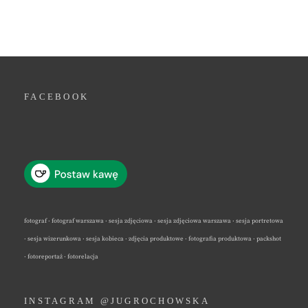
FACEBOOK
fotograf · fotograf warszawa · sesja zdjęciowa · sesja zdjęciowa warszawa · sesja portretowa
· sesja wizerunkowa · sesja kobieca · zdjęcia produktowe · fotografia produktowa · packshot
· fotoreportaż · fotorelacja
INSTAGRAM @JUGROCHOWSKA