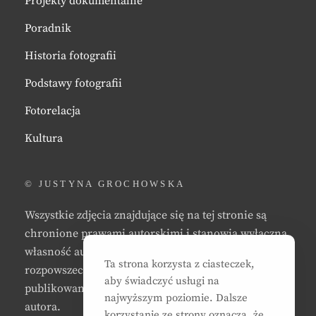
Projekty dokumentalne
Poradnik
Historia fotografii
Podstawy fotografii
Fotorelacja
Kultura
© JUSTYNA GROCHOWSKA
Wszystkie zdjęcia znajdujące się na tej stronie są
chronione prawami autorskimi i stanowią wyłączną
własność autora strony. Zabrania się kopiowania,
Ta strona korzysta z ciasteczek,
rozpowszechniania, reprodukowania,
aby świadczyć usługi na
publikowania, i/lub modyfikowania zdjęć bez zgody
najwyższym poziomie. Dalsze
autora.
korzystanie ze strony oznacza, że