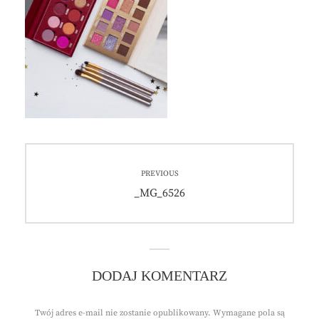
Nawigacja
PREVIOUS
wpisu
Previous
_MG_6526
post:
DODAJ KOMENTARZ
Twój adres e-mail nie zostanie opublikowany.
Wymagane pola są