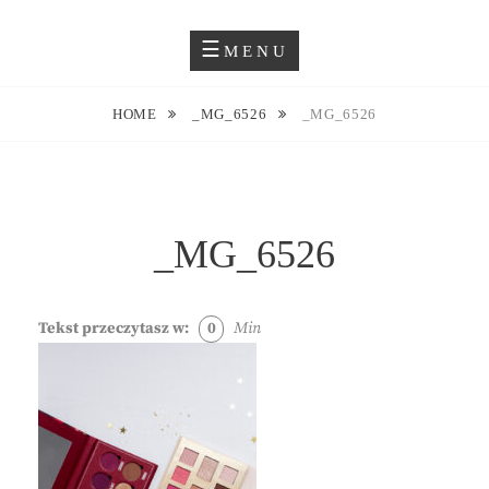
Skip
Blog O Fotografii
JUSTYNA EWA GROCHOWSKA
to
MENU
content
HOME
_MG_6526
_MG_6526
_MG_6526
Tekst przeczytasz w:
0
Min