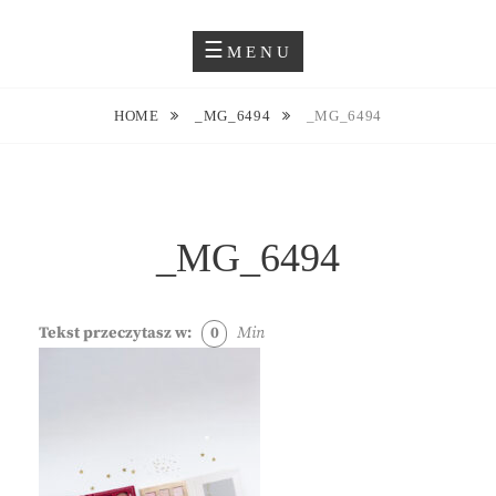
Skip
Blog O Fotografii
JUSTYNA EWA GROCHOWSKA
to
MENU
content
HOME
_MG_6494
_MG_6494
_MG_6494
Tekst przeczytasz w:
0
Min