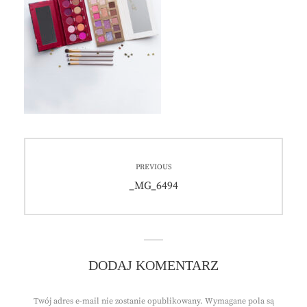
Nawigacja
PREVIOUS
wpisu
Previous
_MG_6494
post:
DODAJ KOMENTARZ
Twój adres e-mail nie zostanie opublikowany.
Wymagane pola są