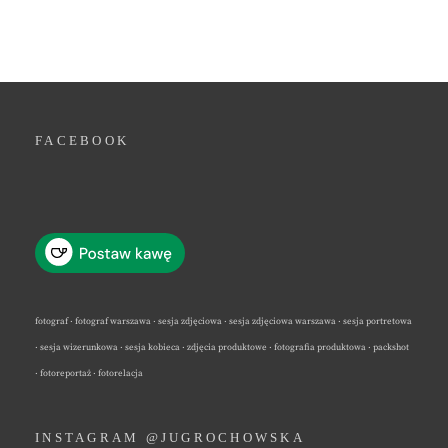
FACEBOOK
fotograf · fotograf warszawa · sesja zdjęciowa · sesja zdjęciowa warszawa · sesja portretowa
· sesja wizerunkowa · sesja kobieca · zdjęcia produktowe · fotografia produktowa · packshot
· fotoreportaż · fotorelacja
INSTAGRAM @JUGROCHOWSKA