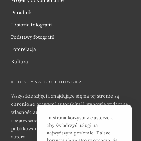
Projekty dokumentalne
Poradnik
Historia fotografii
Podstawy fotografii
Fotorelacja
Kultura
© JUSTYNA GROCHOWSKA
Wszystkie zdjęcia znajdujące się na tej stronie są
chronione prawami autorskimi i stanowią wyłączną
własność autora strony. Zabrania się kopiowania,
Ta strona korzysta z ciasteczek,
rozpowszechniania, reprodukowania,
aby świadczyć usługi na
publikowania, i/lub modyfikowania zdjęć bez zgody
najwyższym poziomie. Dalsze
autora.
korzystanie ze strony oznacza, że