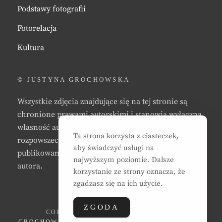
Podstawy fotografii
Fotorelacja
Kultura
© JUSTYNA GROCHOWSKA
Wszystkie zdjęcia znajdujące się na tej stronie są
chronione prawami autorskimi i stanowią wyłączną
własność autora strony. Zabrania się kopiowania,
Ta strona korzysta z ciasteczek,
rozpowszechniania, reprodukowania,
aby świadczyć usługi na
publikowania, i/lub modyfikowania zdjęć bez zgody
najwyższym poziomie. Dalsze
autora.
korzystanie ze strony oznacza, że
zgadzasz się na ich użycie.
ZGODA
COPYRIGHT © 2026
JUSTYNA EWA
GROCHOWSKA
. ALL RIGHTS RESERVED. | CLEAN