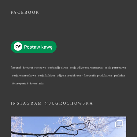
FACEBOOK
fotograf · fotograf warszawa · sesja zdjęciowa · sesja zdjęciowa warszawa · sesja portretowa
· sesja wizerunkowa · sesja kobieca · zdjęcia produktowe · fotografia produktowa · packshot
· fotoreportaż · fotorelacja
INSTAGRAM @JUGROCHOWSKA