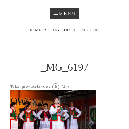
Skip
Blog O Fotografii
JUSTYNA EWA GROCHOWSKA
to
MENU
content
HOME
_MG_6197
_MG_6197
_MG_6197
Tekst przeczytasz w:
0
Min