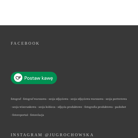
FACEBOOK
fotograf · fotograf warszawa · sesja zdjęciowa · sesja zdjęciowa warszawa · sesja portretowa
· sesja wizerunkowa · sesja kobieca · zdjęcia produktowe · fotografia produktowa · packshot
· fotoreportaż · fotorelacja
INSTAGRAM @JUGROCHOWSKA