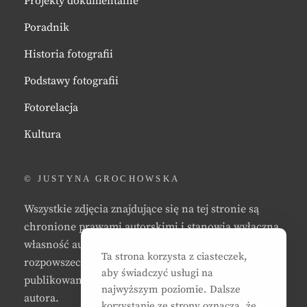
Projekty dokumentalne
Poradnik
Historia fotografii
Podstawy fotografii
Fotorelacja
Kultura
© JUSTYNA GROCHOWSKA
Wszystkie zdjęcia znajdujące się na tej stronie są
chronione prawami autorskimi i stanowią wyłączną
własność autora strony. Zabrania się kopiowania,
Ta strona korzysta z ciasteczek,
rozpowszechniania, reprodukowania,
aby świadczyć usługi na
publikowania, i/lub modyfikowania zdjęć bez zgody
najwyższym poziomie. Dalsze
autora.
korzystanie ze strony oznacza, że