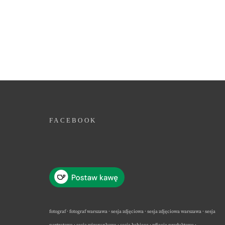
FACEBOOK
fotograf · fotograf warszawa · sesja zdjęciowa · sesja zdjęciowa warszawa · sesja