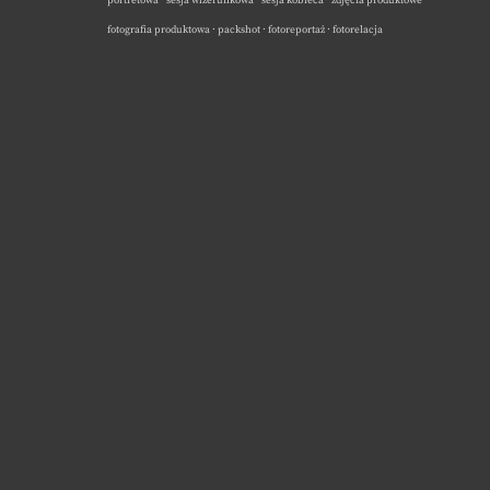
portretowa · sesja wizerunkowa · sesja kobieca · zdjęcia produktowe ·
fotografia produktowa · packshot · fotoreportaż · fotorelacja