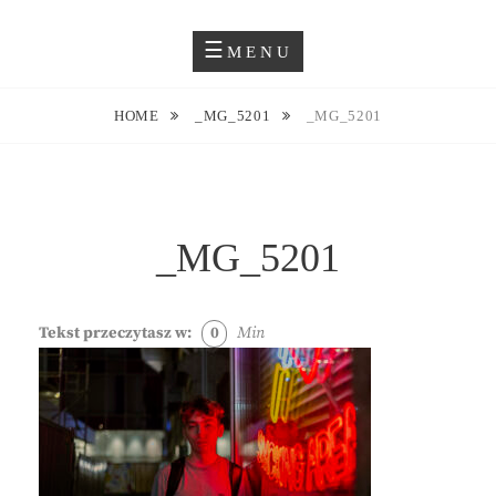
Skip
Blog O Fotografii
JUSTYNA EWA GROCHOWSKA
to
MENU
content
HOME
_MG_5201
_MG_5201
_MG_5201
Tekst przeczytasz w:
0
Min