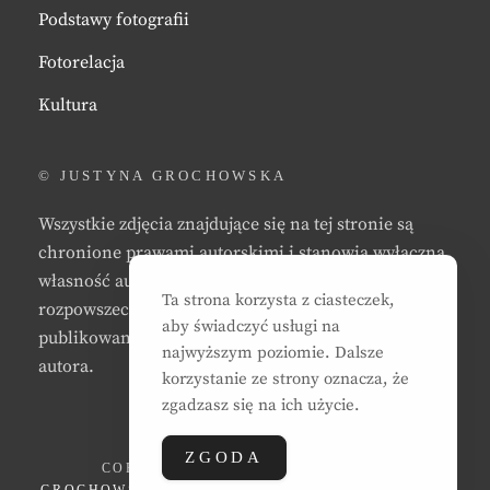
Podstawy fotografii
Fotorelacja
Kultura
© JUSTYNA GROCHOWSKA
Wszystkie zdjęcia znajdujące się na tej stronie są
chronione prawami autorskimi i stanowią wyłączną
własność autora strony. Zabrania się kopiowania,
Ta strona korzysta z ciasteczek,
rozpowszechniania, reprodukowania,
aby świadczyć usługi na
publikowania, i/lub modyfikowania zdjęć bez zgody
najwyższym poziomie. Dalsze
autora.
korzystanie ze strony oznacza, że
zgadzasz się na ich użycie.
ZGODA
COPYRIGHT © 2026
JUSTYNA EWA
GROCHOWSKA
. ALL RIGHTS RESERVED. | CLEAN