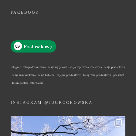
FACEBOOK
fotograf · fotograf warszawa · sesja zdjęciowa · sesja zdjęciowa warszawa · sesja portretowa
· sesja wizerunkowa · sesja kobieca · zdjęcia produktowe · fotografia produktowa · packshot
· fotoreportaż · fotorelacja
INSTAGRAM @JUGROCHOWSKA