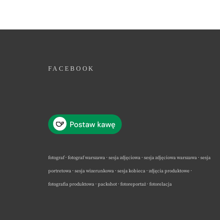
FACEBOOK
fotograf · fotograf warszawa · sesja zdjęciowa · sesja zdjęciowa warszawa · sesja
portretowa · sesja wizerunkowa · sesja kobieca · zdjęcia produktowe ·
fotografia produktowa · packshot · fotoreportaż · fotorelacja