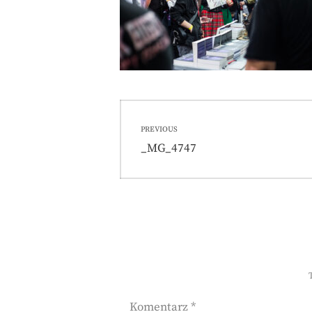
Nawigacja
PREVIOUS
wpisu
Previous
_MG_4747
post:
Komentarz
*