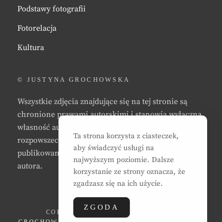
Podstawy fotografii
Fotorelacja
Kultura
© JUSTYNA GROCHOWSKA
Wszystkie zdjęcia znajdujące się na tej stronie są
chronione prawami autorskimi i stanowią wyłączną
własność autora strony. Zabrania się kopiowania,
Ta strona korzysta z ciasteczek,
rozpowszechniania, reprodukowania,
aby świadczyć usługi na
publikowania, i/lub modyfikowania zdjęć bez zgody
najwyższym poziomie. Dalsze
autora.
korzystanie ze strony oznacza, że
zgadzasz się na ich użycie.
ZGODA
COPYRIGHT © 2026
JUSTYNA EWA
GROCHOWSKA
. ALL RIGHTS RESERVED. | CLEAN