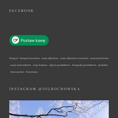
FACEBOOK
fotograf · fotograf warszawa · sesja zdjęciowa · sesja zdjęciowa warszawa · sesja portretowa
· sesja wizerunkowa · sesja kobieca · zdjęcia produktowe · fotografia produktowa · packshot
· fotoreportaż · fotorelacja
INSTAGRAM @JUGROCHOWSKA