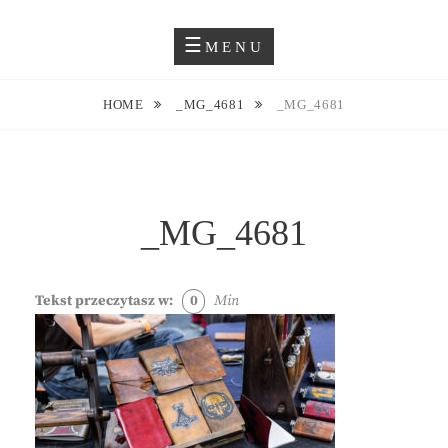
Skip
Blog O Fotografii
JUSTYNA EWA GROCHOWSKA
to
MENU
content
HOME
_MG_4681
_MG_4681
_MG_4681
Tekst przeczytasz w:
0
Min