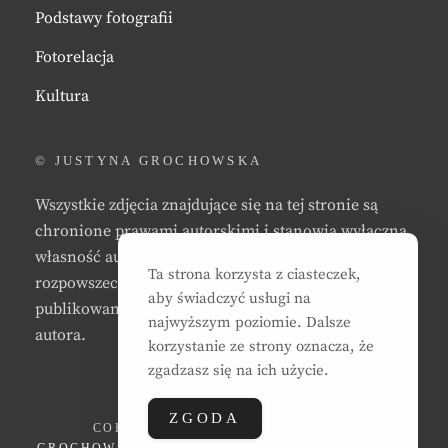
Podstawy fotografii
Fotorelacja
Kultura
© JUSTYNA GROCHOWSKA
Wszystkie zdjęcia znajdujące się na tej stronie są
chronione prawami autorskimi i stanowią wyłączną
własność autora strony. Zabrania się kopiowania,
Ta strona korzysta z ciasteczek,
rozpowszechniania, reprodukowania,
aby świadczyć usługi na
publikowania, i/lub modyfikowania zdjęć bez zgody
najwyższym poziomie. Dalsze
autora.
korzystanie ze strony oznacza, że
zgadzasz się na ich użycie.
ZGODA
COPYRIGHT © 2026
JUSTYNA EWA
GROCHOWSKA
. ALL RIGHTS RESERVED. | CLEAN