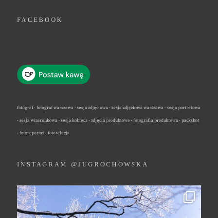
FACEBOOK
fotograf · fotograf warszawa · sesja zdjęciowa · sesja zdjęciowa warszawa · sesja portretowa
· sesja wizerunkowa · sesja kobieca · zdjęcia produktowe · fotografia produktowa · packshot
· fotoreportaż · fotorelacja
INSTAGRAM @JUGROCHOWSKA