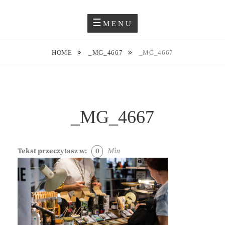
Skip
Blog O Fotografii
JUSTYNA EWA GROCHOWSKA
to
MENU
content
HOME
_MG_4667
_MG_4667
_MG_4667
Tekst przeczytasz w:
0
Min