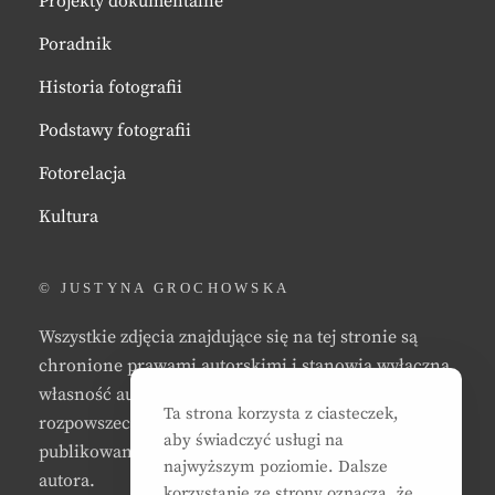
Projekty dokumentalne
Poradnik
Historia fotografii
Podstawy fotografii
Fotorelacja
Kultura
© JUSTYNA GROCHOWSKA
Wszystkie zdjęcia znajdujące się na tej stronie są
chronione prawami autorskimi i stanowią wyłączną
własność autora strony. Zabrania się kopiowania,
Ta strona korzysta z ciasteczek,
rozpowszechniania, reprodukowania,
aby świadczyć usługi na
publikowania, i/lub modyfikowania zdjęć bez zgody
najwyższym poziomie. Dalsze
autora.
korzystanie ze strony oznacza, że