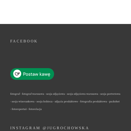
FACEBOOK
fotograf · fotograf warszawa · sesja zdjęciowa · sesja zdjęciowa warszawa · sesja portretowa
· sesja wizerunkowa · sesja kobieca · zdjęcia produktowe · fotografia produktowa · packshot
· fotoreportaż · fotorelacja
INSTAGRAM @JUGROCHOWSKA