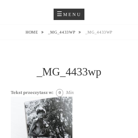
Skip
Blog O Fotografii
JUSTYNA EWA GROCHOWSKA
to
MENU
content
HOME
_MG_4433WP
_MG_4433WP
_MG_4433wp
Tekst przeczytasz w:
0
Min