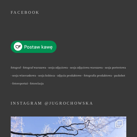
FACEBOOK
fotograf · fotograf warszawa · sesja zdjęciowa · sesja zdjęciowa warszawa · sesja portretowa
· sesja wizerunkowa · sesja kobieca · zdjęcia produktowe · fotografia produktowa · packshot
· fotoreportaż · fotorelacja
INSTAGRAM @JUGROCHOWSKA