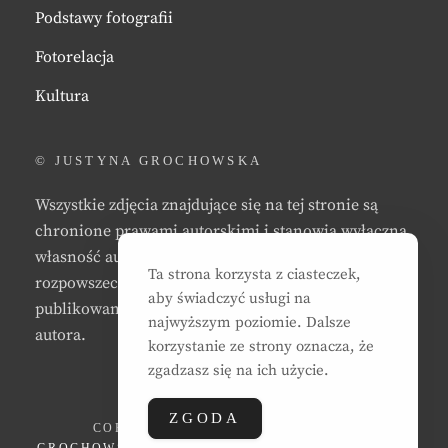
Podstawy fotografii
Fotorelacja
Kultura
© JUSTYNA GROCHOWSKA
Wszystkie zdjęcia znajdujące się na tej stronie są
chronione prawami autorskimi i stanowią wyłączną
własność autora strony. Zabrania się kopiowania,
Ta strona korzysta z ciasteczek,
rozpowszechniania, reprodukowania,
aby świadczyć usługi na
publikowania, i/lub modyfikowania zdjęć bez zgody
najwyższym poziomie. Dalsze
autora.
korzystanie ze strony oznacza, że
zgadzasz się na ich użycie.
ZGODA
COPYRIGHT © 2026
JUSTYNA EWA
GROCHOWSKA
. ALL RIGHTS RESERVED. | CLEAN