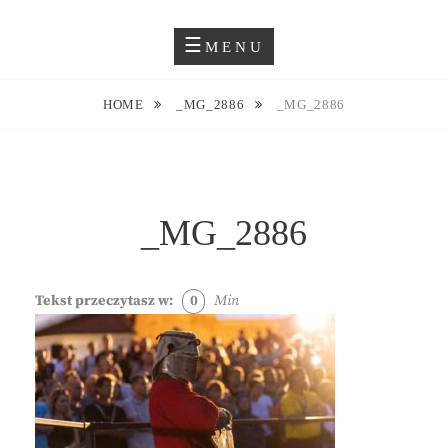
Skip
Blog O Fotografii
JUSTYNA EWA GROCHOWSKA
to
MENU
content
HOME
_MG_2886
_MG_2886
_MG_2886
Tekst przeczytasz w:
0
Min