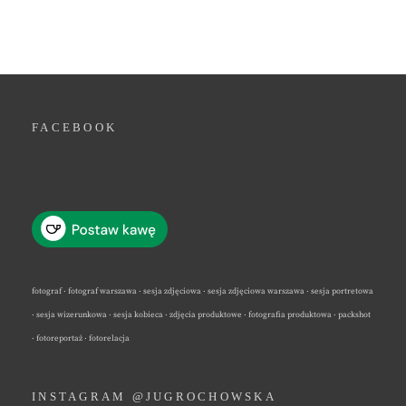
FACEBOOK
fotograf · fotograf warszawa · sesja zdjęciowa · sesja zdjęciowa warszawa · sesja portretowa
· sesja wizerunkowa · sesja kobieca · zdjęcia produktowe · fotografia produktowa · packshot
· fotoreportaż · fotorelacja
INSTAGRAM @JUGROCHOWSKA