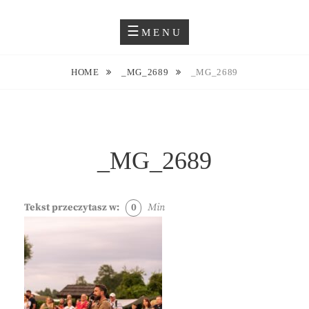
Skip
Blog O Fotografii
JUSTYNA EWA GROCHOWSKA
to
MENU
content
HOME
_MG_2689
_MG_2689
_MG_2689
Tekst przeczytasz w:
0
Min