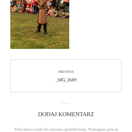
Nawigacja
PREVIOUS
wpisu
Previous
_MG_2689
post:
DODAJ KOMENTARZ
Twój adres e-mail nie zostanie opublikowany.
Wymagane pola są