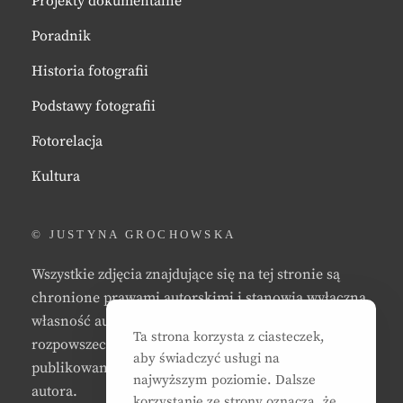
Projekty dokumentalne
Poradnik
Historia fotografii
Podstawy fotografii
Fotorelacja
Kultura
© JUSTYNA GROCHOWSKA
Wszystkie zdjęcia znajdujące się na tej stronie są
chronione prawami autorskimi i stanowią wyłączną
własność autora strony. Zabrania się kopiowania,
Ta strona korzysta z ciasteczek,
rozpowszechniania, reprodukowania,
aby świadczyć usługi na
publikowania, i/lub modyfikowania zdjęć bez zgody
najwyższym poziomie. Dalsze
autora.
korzystanie ze strony oznacza, że