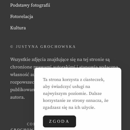
Podstawy fotografii
Fotorelacja
Kultura
© JUSTYNA GROCHOWSKA
Wszystkie zdjęcia znajdujące się na tej stronie są
chronione prawami autorskimi i stanowią wyłączną
własność autora strony. Zabrania się kopiowania,
Ta strona korzysta z ciasteczek,
rozpowszechniania, reprodukowania,
aby świadczyć usługi na
publikowania, i/lub modyfikowania zdjęć bez zgody
najwyższym poziomie. Dalsze
autora.
korzystanie ze strony oznacza, że
zgadzasz się na ich użycie.
ZGODA
COPYRIGHT © 2026
JUSTYNA EWA
GROCHOWSKA
. ALL RIGHTS RESERVED. | CLEAN