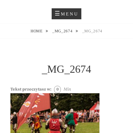
Skip
Blog O Fotografii
JUSTYNA EWA GROCHOWSKA
to
MENU
content
HOME
_MG_2674
_MG_2674
_MG_2674
Tekst przeczytasz w:
0
Min