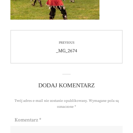
Nawigacja
PREVIOUS
wpisu
Previous
_MG_2674
post:
DODAJ KOMENTARZ
Twój adres e-mail nie zostanie opublikowany.
Wymagane pola są
oznaczone
*
Komentarz
*