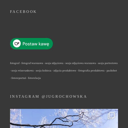
FACEBOOK
fotograf · fotograf warszawa · sesja zdjęciowa · sesja zdjęciowa warszawa · sesja portretowa
· sesja wizerunkowa · sesja kobieca · zdjęcia produktowe · fotografia produktowa · packshot
· fotoreportaż · fotorelacja
INSTAGRAM @JUGROCHOWSKA