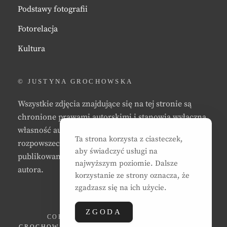
Podstawy fotografii
Fotorelacja
Kultura
© JUSTYNA GROCHOWSKA
Wszystkie zdjęcia znajdujące się na tej stronie są
chronione prawami autorskimi i stanowią wyłączną
własność autora strony. Zabrania się kopiowania,
Ta strona korzysta z ciasteczek,
rozpowszechniania, reprodukowania,
aby świadczyć usługi na
publikowania, i/lub modyfikowania zdjęć bez zgody
najwyższym poziomie. Dalsze
autora.
korzystanie ze strony oznacza, że
zgadzasz się na ich użycie.
ZGODA
COPYRIGHT © 2026
JUSTYNA EWA
GROCHOWSKA
. ALL RIGHTS RESERVED. | CLEAN