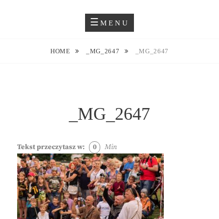
Skip
Blog O Fotografii
JUSTYNA EWA GROCHOWSKA
to
MENU
content
HOME
_MG_2647
_MG_2647
_MG_2647
Tekst przeczytasz w:
0
Min