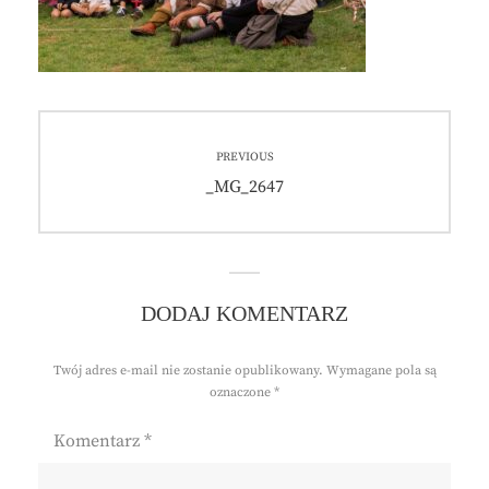
Nawigacja
PREVIOUS
wpisu
Previous
_MG_2647
post:
DODAJ KOMENTARZ
Twój adres e-mail nie zostanie opublikowany.
Wymagane pola są
oznaczone
*
Komentarz
*