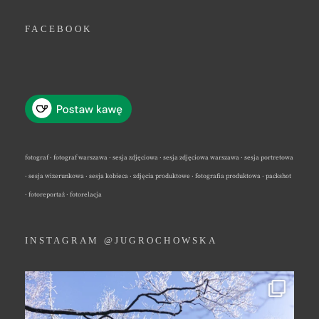
FACEBOOK
fotograf · fotograf warszawa · sesja zdjęciowa · sesja zdjęciowa warszawa · sesja portretowa
· sesja wizerunkowa · sesja kobieca · zdjęcia produktowe · fotografia produktowa · packshot
· fotoreportaż · fotorelacja
INSTAGRAM @JUGROCHOWSKA