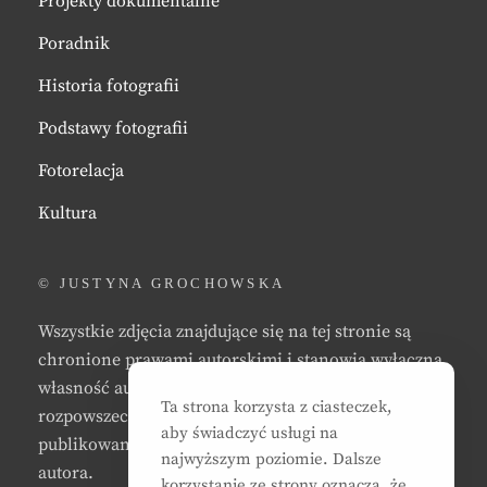
Projekty dokumentalne
Poradnik
Historia fotografii
Podstawy fotografii
Fotorelacja
Kultura
© JUSTYNA GROCHOWSKA
Wszystkie zdjęcia znajdujące się na tej stronie są
chronione prawami autorskimi i stanowią wyłączną
własność autora strony. Zabrania się kopiowania,
Ta strona korzysta z ciasteczek,
rozpowszechniania, reprodukowania,
aby świadczyć usługi na
publikowania, i/lub modyfikowania zdjęć bez zgody
najwyższym poziomie. Dalsze
autora.
korzystanie ze strony oznacza, że