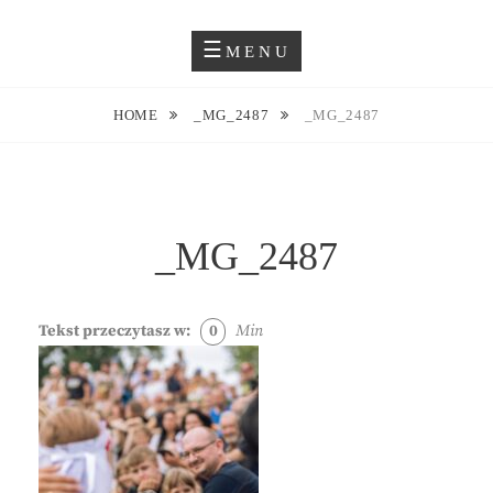
Skip
Blog O Fotografii
JUSTYNA EWA GROCHOWSKA
to
MENU
content
HOME
_MG_2487
_MG_2487
_MG_2487
Tekst przeczytasz w:
0
Min