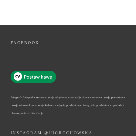
FACEBOOK
fotograf · fotograf warszawa · sesja zdjęciowa · sesja zdjęciowa warszawa · sesja portretowa
· sesja wizerunkowa · sesja kobieca · zdjęcia produktowe · fotografia produktowa · packshot
· fotoreportaż · fotorelacja
INSTAGRAM @JUGROCHOWSKA