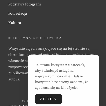
Podstawy fotografii
Fotorelacja
Kultura
© JUSTYNA GROCHOWSKA
Wszystkie zdjęcia znajdujące się na tej stronie są
chronione prawami autorskimi i stanowią wyłączną
własność autora strony. Zabrania się kopiowania,
Ta strona korzysta z ciasteczek,
rozpowszechniania, reprodukowania,
aby świadczyć usługi na
publikowania, i/lub modyfikowania zdjęć bez zgody
najwyższym poziomie. Dalsze
autora.
korzystanie ze strony oznacza, że
zgadzasz się na ich użycie.
ZGODA
COPYRIGHT © 2026
JUSTYNA EWA
GROCHOWSKA
. ALL RIGHTS RESERVED. | CLEAN