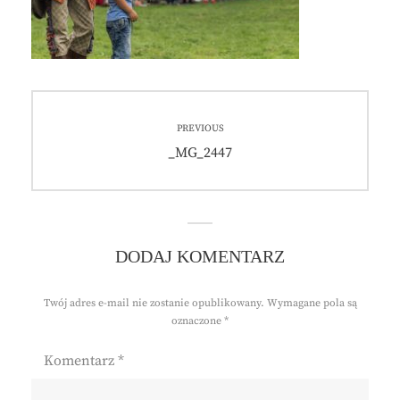
Nawigacja
PREVIOUS
wpisu
Previous
_MG_2447
post:
DODAJ KOMENTARZ
Twój adres e-mail nie zostanie opublikowany.
Wymagane pola są
oznaczone
*
Komentarz
*