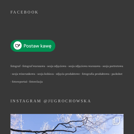
FACEBOOK
fotograf · fotograf warszawa · sesja zdjęciowa · sesja zdjęciowa warszawa · sesja portretowa
· sesja wizerunkowa · sesja kobieca · zdjęcia produktowe · fotografia produktowa · packshot
· fotoreportaż · fotorelacja
INSTAGRAM @JUGROCHOWSKA