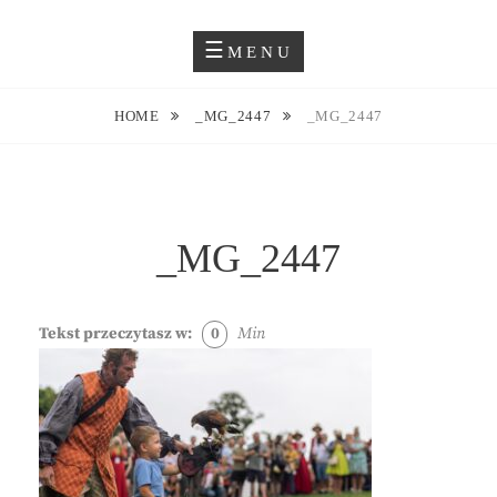
Skip
Blog O Fotografii
JUSTYNA EWA GROCHOWSKA
to
MENU
content
HOME
_MG_2447
_MG_2447
_MG_2447
Tekst przeczytasz w:
0
Min