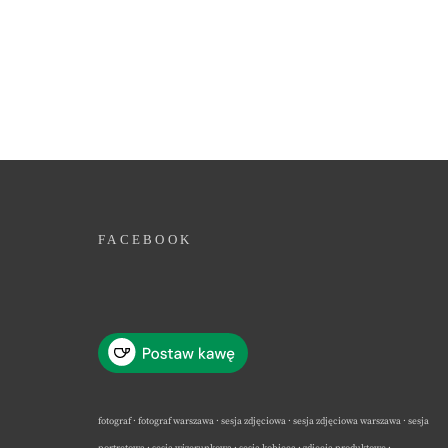
FACEBOOK
fotograf · fotograf warszawa · sesja zdjęciowa · sesja zdjęciowa warszawa · sesja