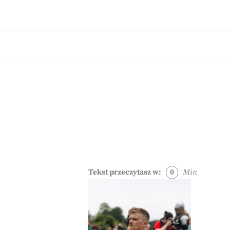
Skip
to
Blog O Fotografii
JUSTYNA EWA GROCHOWSKA
content
Tekst przeczytasz w:
0
Min