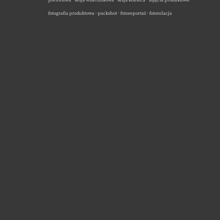
portretowa · sesja wizerunkowa · sesja kobieca · zdjęcia produktowe ·
fotografia produktowa · packshot · fotoreportaż · fotorelacja