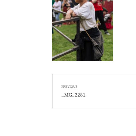
Nawigacja
PREVIOUS
wpisu
Previous
_MG_2281
post: