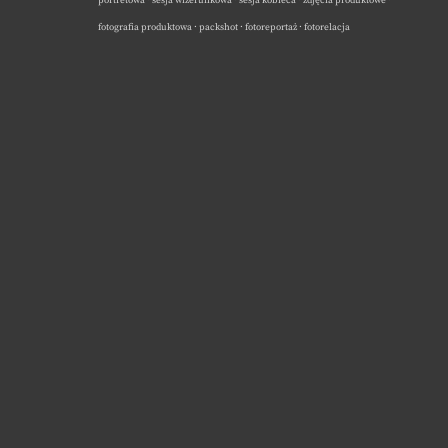
portretowa · sesja wizerunkowa · sesja kobieca · zdjęcia produktowe ·
fotografia produktowa · packshot · fotoreportaż · fotorelacja