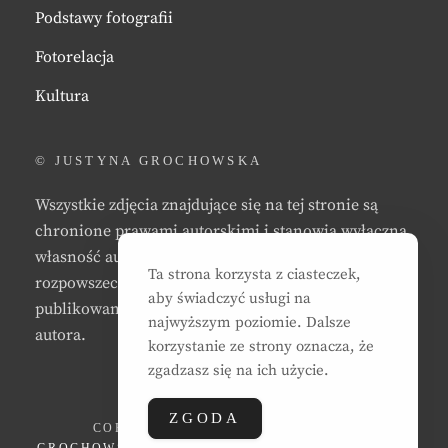
Podstawy fotografii
Fotorelacja
Kultura
© JUSTYNA GROCHOWSKA
Wszystkie zdjęcia znajdujące się na tej stronie są
chronione prawami autorskimi i stanowią wyłączną
własność autora strony. Zabrania się kopiowania,
Ta strona korzysta z ciasteczek,
rozpowszechniania, reprodukowania,
aby świadczyć usługi na
publikowania, i/lub modyfikowania zdjęć bez zgody
najwyższym poziomie. Dalsze
autora.
korzystanie ze strony oznacza, że
zgadzasz się na ich użycie.
ZGODA
COPYRIGHT © 2026
JUSTYNA EWA
GROCHOWSKA
. ALL RIGHTS RESERVED. | CLEAN