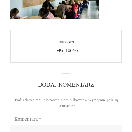
Nawigacja
PREVIOUS
wpisu
Previous
_MG_1064-2
post:
DODAJ KOMENTARZ
Twój adres e-mail nie zostanie opublikowany.
Wymagane pola są
oznaczone
*
Komentarz
*