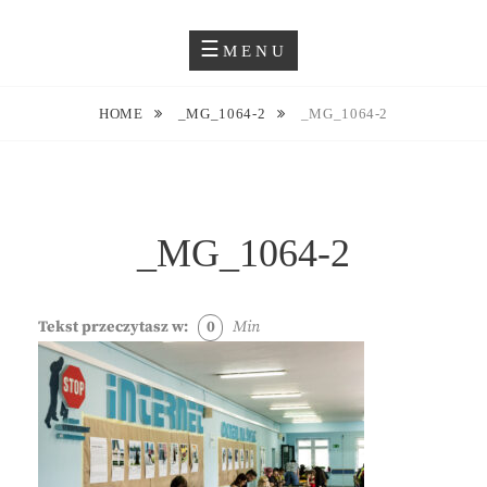
Skip
Blog O Fotografii
JUSTYNA EWA GROCHOWSKA
to
MENU
content
HOME
_MG_1064-2
_MG_1064-2
_MG_1064-2
Tekst przeczytasz w:
0
Min