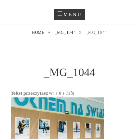
Skip
Blog O Fotografii
JUSTYNA EWA GROCHOWSKA
to
MENU
content
HOME
_MG_1044
_MG_1044
_MG_1044
Tekst przeczytasz w:
0
Min