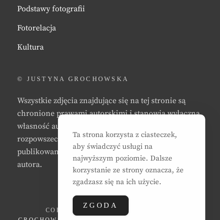
Podstawy fotografii
Fotorelacja
Kultura
© JUSTYNA GROCHOWSKA
Wszystkie zdjęcia znajdujące się na tej stronie są
chronione prawami autorskimi i stanowią wyłączną
własność autora strony. Zabrania się kopiowania,
Ta strona korzysta z ciasteczek,
rozpowszechniania, reprodukowania,
aby świadczyć usługi na
publikowania, i/lub modyfikowania zdjęć bez zgody
najwyższym poziomie. Dalsze
autora.
korzystanie ze strony oznacza, że
zgadzasz się na ich użycie.
ZGODA
COPYRIGHT © 2026
JUSTYNA EWA
GROCHOWSKA
. ALL RIGHTS RESERVED. | CLEAN