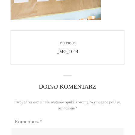
Nawigacja
PREVIOUS
wpisu
Previous
_MG_1044
post:
DODAJ KOMENTARZ
Twój adres e-mail nie zostanie opublikowany.
Wymagane pola są
oznaczone
*
Komentarz
*