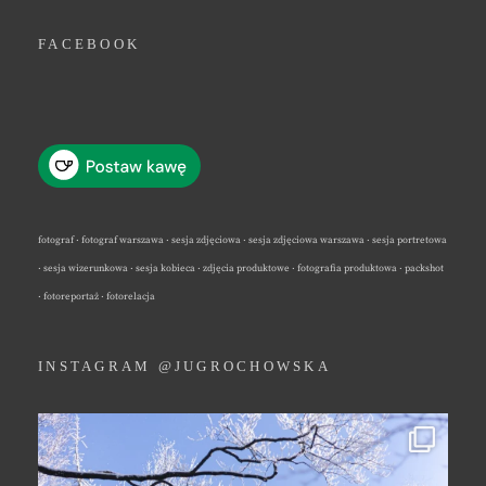
FACEBOOK
fotograf · fotograf warszawa · sesja zdjęciowa · sesja zdjęciowa warszawa · sesja portretowa
· sesja wizerunkowa · sesja kobieca · zdjęcia produktowe · fotografia produktowa · packshot
· fotoreportaż · fotorelacja
INSTAGRAM @JUGROCHOWSKA