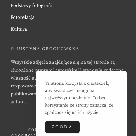
Podstawy fotografii
Fotorelacja
Kultura
© JUSTYNA GROCHOWSKA
Wszystkie zdjęcia znajdujące się na tej stronie są
chronione prawami autorskimi i stanowią wyłączną
własność autora strony. Zabrania się kopiowania,
Ta strona korzysta z ciasteczek,
rozpowszechniania, reprodukowania,
aby świadczyć usługi na
publikowania, i/lub modyfikowania zdjęć bez zgody
najwyższym poziomie. Dalsze
autora.
korzystanie ze strony oznacza, że
zgadzasz się na ich użycie.
ZGODA
COPYRIGHT © 2026
JUSTYNA EWA
GROCHOWSKA
. ALL RIGHTS RESERVED. | CLEAN