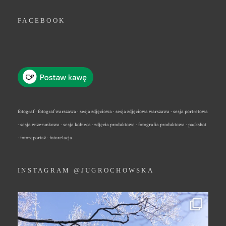
FACEBOOK
fotograf · fotograf warszawa · sesja zdjęciowa · sesja zdjęciowa warszawa · sesja portretowa
· sesja wizerunkowa · sesja kobieca · zdjęcia produktowe · fotografia produktowa · packshot
· fotoreportaż · fotorelacja
INSTAGRAM @JUGROCHOWSKA