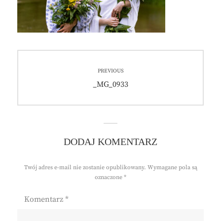
Nawigacja
PREVIOUS
wpisu
Previous
_MG_0933
post:
DODAJ KOMENTARZ
Twój adres e-mail nie zostanie opublikowany.
Wymagane pola są
oznaczone
*
Komentarz
*