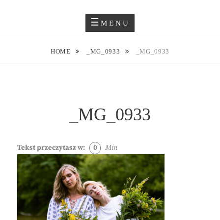
Skip
Blog O Fotografii
JUSTYNA EWA GROCHOWSKA
to
MENU
content
HOME
_MG_0933
_MG_0933
_MG_0933
Tekst przeczytasz w:
0
Min