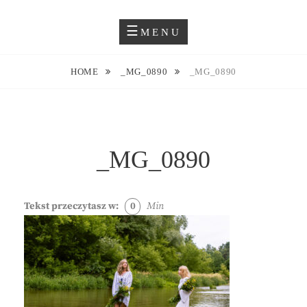
Skip
Blog O Fotografii
JUSTYNA EWA GROCHOWSKA
to
MENU
content
HOME
_MG_0890
_MG_0890
_MG_0890
Tekst przeczytasz w:
0
Min