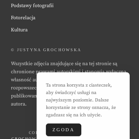
Podstawy fotografii
Fotorelacja
Kultura
© JUSTYNA GROCHOWSKA
Wszystkie zdjęcia znajdujące się na tej stronie są
chronione prawami autorskimi i stanowią wyłączną
własność autora strony. Zabrania się kopiowania,
Ta strona korzysta z ciasteczek,
rozpowszechniania, reprodukowania,
aby świadczyć usługi na
publikowania, i/lub modyfikowania zdjęć bez zgody
najwyższym poziomie. Dalsze
autora.
korzystanie ze strony oznacza, że
zgadzasz się na ich użycie.
ZGODA
COPYRIGHT © 2026
JUSTYNA EWA
GROCHOWSKA
. ALL RIGHTS RESERVED. | CLEAN