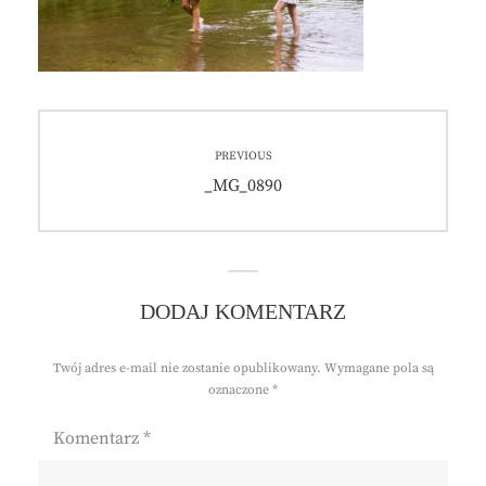
Nawigacja
PREVIOUS
wpisu
Previous
_MG_0890
post:
DODAJ KOMENTARZ
Twój adres e-mail nie zostanie opublikowany.
Wymagane pola są
oznaczone
*
Komentarz
*