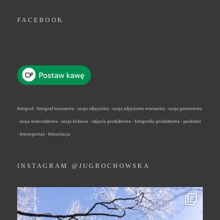
FACEBOOK
fotograf · fotograf warszawa · sesja zdjęciowa · sesja zdjęciowa warszawa · sesja portretowa
· sesja wizerunkowa · sesja kobieca · zdjęcia produktowe · fotografia produktowa · packshot
· fotoreportaż · fotorelacja
INSTAGRAM @JUGROCHOWSKA