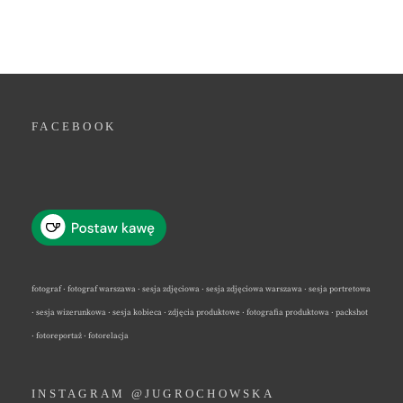
FACEBOOK
fotograf · fotograf warszawa · sesja zdjęciowa · sesja zdjęciowa warszawa · sesja portretowa
· sesja wizerunkowa · sesja kobieca · zdjęcia produktowe · fotografia produktowa · packshot
· fotoreportaż · fotorelacja
INSTAGRAM @JUGROCHOWSKA