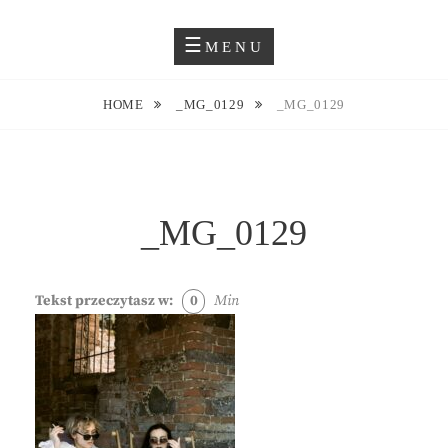
Skip
Blog O Fotografii
JUSTYNA EWA GROCHOWSKA
to
MENU
content
HOME
_MG_0129
_MG_0129
_MG_0129
Tekst przeczytasz w:
0
Min