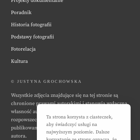
Projekty dokumentalne
Poradnik
Historia fotografii
Podstawy fotografii
Fotorelacja
Kultura
© JUSTYNA GROCHOWSKA
Wszystkie zdjęcia znajdujące się na tej stronie są
chronione prawami autorskimi i stanowią wyłączną
własność autora strony. Zabrania się kopiowania,
Ta strona korzysta z ciasteczek,
rozpowszechniania, reprodukowania,
aby świadczyć usługi na
publikowania, i/lub modyfikowania zdjęć bez zgody
najwyższym poziomie. Dalsze
autora.
korzystanie ze strony oznacza, że