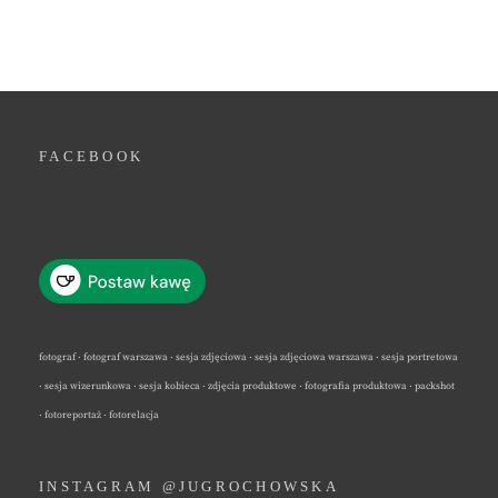
FACEBOOK
fotograf · fotograf warszawa · sesja zdjęciowa · sesja zdjęciowa warszawa · sesja portretowa
· sesja wizerunkowa · sesja kobieca · zdjęcia produktowe · fotografia produktowa · packshot
· fotoreportaż · fotorelacja
INSTAGRAM @JUGROCHOWSKA