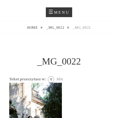
Skip
Blog O Fotografii
JUSTYNA EWA GROCHOWSKA
to
MENU
content
HOME
_MG_0022
_MG_0022
_MG_0022
Tekst przeczytasz w:
0
Min