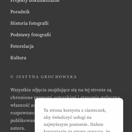
Projekty dokumentalne
Poradnik
Historia fotografii
Podstawy fotografii
Fotorelacja
Kultura
© JUSTYNA GROCHOWSKA
Wszystkie zdjęcia znajdujące się na tej stronie są
chronione prawami autorskimi i stanowią wyłączną
własność autora strony. Zabrania się kopiowania,
Ta strona korzysta z ciasteczek,
rozpowszechniania, reprodukowania,
aby świadczyć usługi na
publikowania, i/lub modyfikowania zdjęć bez zgody
najwyższym poziomie. Dalsze
autora.
korzystanie ze strony oznacza, że