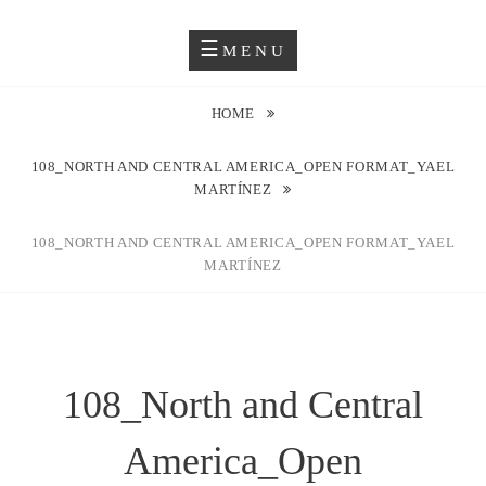
Skip
Blog O Fotografii
JUSTYNA EWA GROCHOWSKA
to
MENU
content
HOME
108_NORTH AND CENTRAL AMERICA_OPEN FORMAT_YAEL
MARTÍNEZ
108_NORTH AND CENTRAL AMERICA_OPEN FORMAT_YAEL
MARTÍNEZ
108_North and Central
America_Open