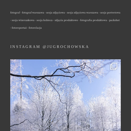
fotograf · fotograf warszawa · sesja zdjęciowa · sesja zdjęciowa warszawa · sesja portretowa
· sesja wizerunkowa · sesja kobieca · zdjęcia produktowe · fotografia produktowa · packshot
· fotoreportaż · fotorelacja
INSTAGRAM @JUGROCHOWSKA