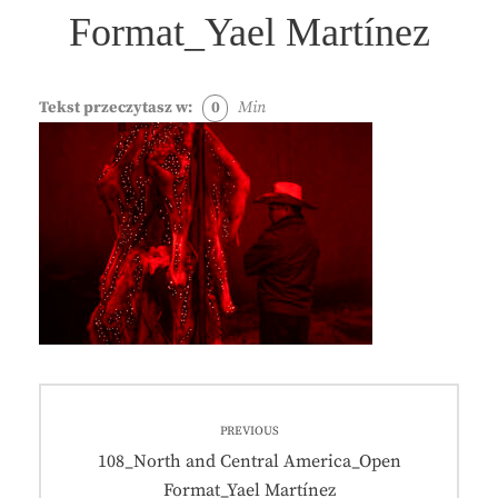
Format_Yael Martínez
Tekst przeczytasz w:
0
Min
Nawigacja
PREVIOUS
wpisu
Previous
108_North and Central America_Open
post:
Format_Yael Martínez