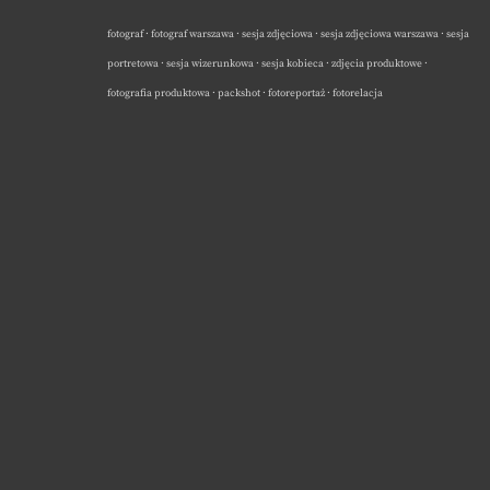
fotograf · fotograf warszawa · sesja zdjęciowa · sesja zdjęciowa warszawa · sesja
portretowa · sesja wizerunkowa · sesja kobieca · zdjęcia produktowe ·
fotografia produktowa · packshot · fotoreportaż · fotorelacja