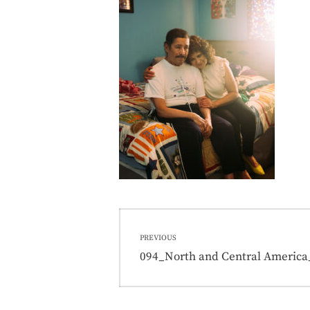
Nawigacja
PREVIOUS
wpisu
Previous
094_North and Central America
post: