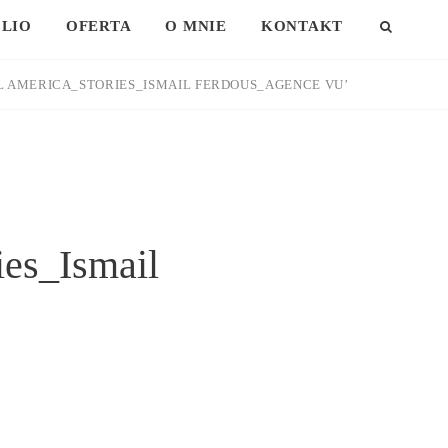
LIO
OFERTA
O MNIE
KONTAKT
SEAR
L AMERICA_STORIES_ISMAIL FERDOUS_AGENCE VU’
ies_Ismail