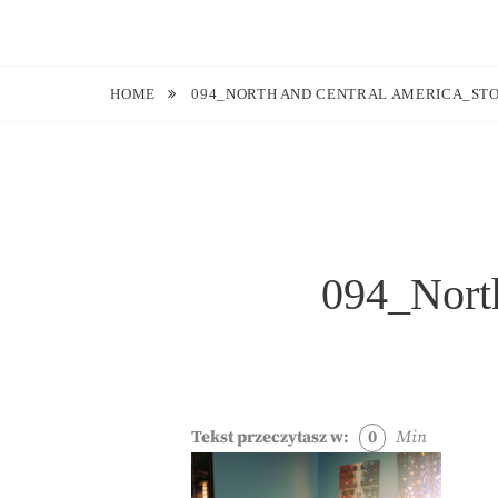
Skip
to
Blog O Fotografii
JUSTYNA EWA GROCHOWSKA
content
HOME
094_NORTH AND CENTRAL AMERICA_STO
094_North
Tekst przeczytasz w:
0
Min