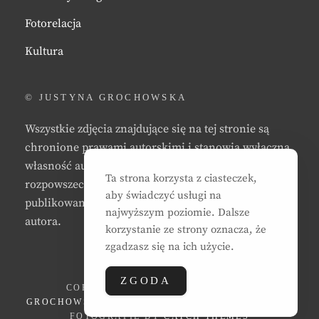
Fotorelacja
Kultura
© JUSTYNA GROCHOWSKA
Wszystkie zdjęcia znajdujące się na tej stronie są
chronione prawami autorskimi i stanowią wyłączną
własność autora strony. Zabrania się kopiowania,
Ta strona korzysta z ciasteczek,
rozpowszechniania, reprodukowania,
aby świadczyć usługi na
publikowania, i/lub modyfikowania zdjęć bez zgody
najwyższym poziomie. Dalsze
autora.
korzystanie ze strony oznacza, że
zgadzasz się na ich użycie.
ZGODA
COPYRIGHT © 2026
JUSTYNA EWA
GROCHOWSKA
. ALL RIGHTS RESERVED. | CLEAN
FOTOGRAFIE BY
CATCH THEMES