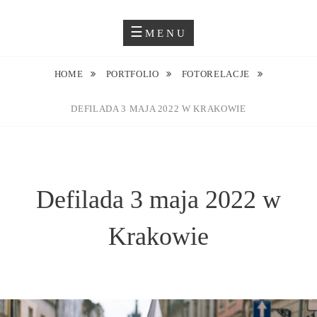
Skip
Blog O Fotografii
JUSTYNA EWA GROCHOWSKA
to
MENU
content
HOME
PORTFOLIO
FOTORELACJE
DEFILADA 3 MAJA 2022 W KRAKOWIE
Defilada 3 maja 2022 w
Krakowie